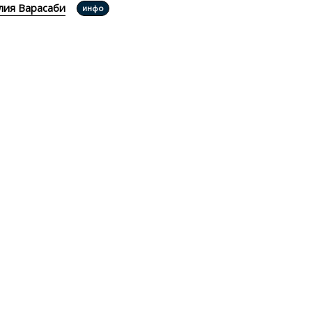
ия Варасаби
инфо