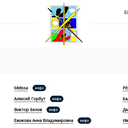
Melissa
Pi
инфо
Алексей Горбут
Ба
инфо
Виктор Белов
Дм
инфо
Ежикова Анна Владимировна
Ив
инфо