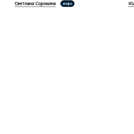
Светлана Сорокина
Юл
инфо