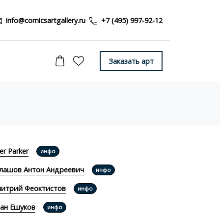
info@comicsartgallery.ru
+7 (495) 997-92-12
Заказать арт
ter Parker
инфо
лашов Антон Андреевич
инфо
итрий Феоктистов
инфо
ан Ешуков
инфо